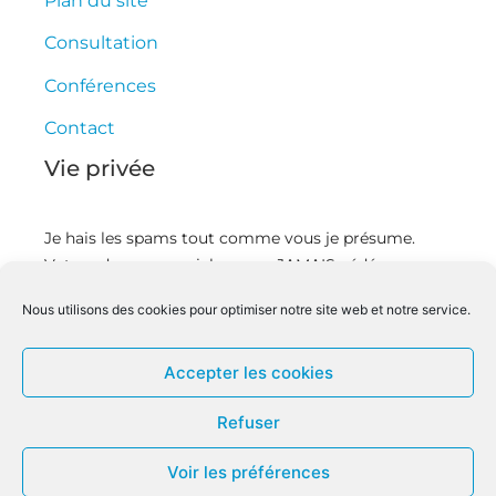
Plan du site
Consultation
Conférences
Contact
Vie privée
Je hais les spams tout comme vous je présume.
Votre adresse courriel ne sera JAMAIS cédée ou
revendue. En vous inscrivant ici vous recevrez des
Nous utilisons des cookies pour optimiser notre site web et notre service.
articles et des vidéos, offres commerciales,
podcasts, et autres conseils pour vous aider à mieux
gérer votre temps et devenir un leader innovant.
Accepter les cookies
Vous pouvez vous désinscrire à tout moment.
Refuser
Voir les préférences