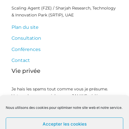
Scaling Agent (FZE) / Sharjah Research, Technology
& Innovation Park (SRTIP), UAE
Plan du site
Consultation
Conférences
Contact
Vie privée
Je hais les spams tout comme vous je présume.
Votre adresse courriel ne sera JAMAIS cédée ou
revendue. En vous inscrivant ici vous recevrez des
Nous utilisons des cookies pour optimiser notre site web et notre service.
articles et des vidéos, offres commerciales,
podcasts, et autres conseils pour vous aider à mieux
gérer votre temps et devenir un leader innovant.
Accepter les cookies