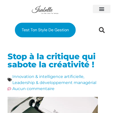
À PROPOS
MES FORM
Test Ton Style De Gestion
Stop à la critique qui
sabote la créativité !
Innovation & intelligence artificielle
,
Leadership & développement managérial
Aucun commentaire