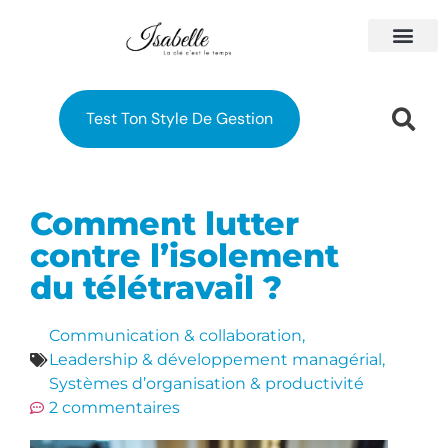
À PROPOS
MES FORM
Test Ton Style De Gestion
Comment lutter
contre l’isolement
du télétravail ?
Communication & collaboration
,
Leadership & développement managérial
,
Systèmes d’organisation & productivité
2 commentaires