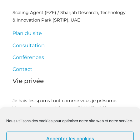
Scaling Agent (FZE) / Sharjah Research, Technology
& Innovation Park (SRTIP), UAE
Plan du site
Consultation
Conférences
Contact
Vie privée
Je hais les spams tout comme vous je présume.
Votre adresse courriel ne sera JAMAIS cédée ou
revendue. En vous inscrivant ici vous recevrez des
Nous utilisons des cookies pour optimiser notre site web et notre service.
articles et des vidéos, offres commerciales,
podcasts, et autres conseils pour vous aider à mieux
gérer votre temps et devenir un leader innovant.
Accepter les cookies