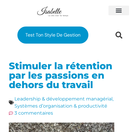
À PROPOS
MES FORM
Test Ton Style De Gestion
Stimuler la rétention
par les passions en
dehors du travail
Leadership & développement managérial
,
Systèmes d’organisation & productivité
3 commentaires