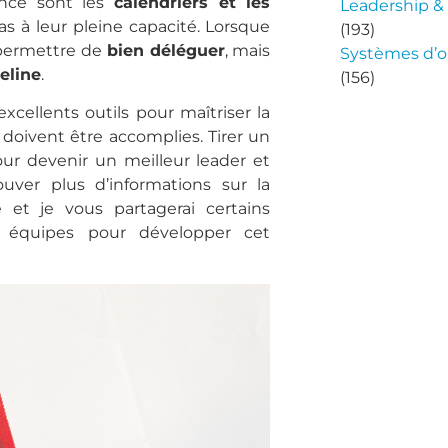
ence sont les
calendriers et les
Leadership 
pas à leur pleine capacité. Lorsque
(193)
 permettre de
bien déléguer
, mais
Systèmes d’o
eline
.
(156)
excellents outils pour maîtriser la
 doivent être accomplies. Tirer un
ur devenir un meilleur leader et
ouver plus d’informations sur la
 et je vous partagerai certains
os équipes pour développer cet