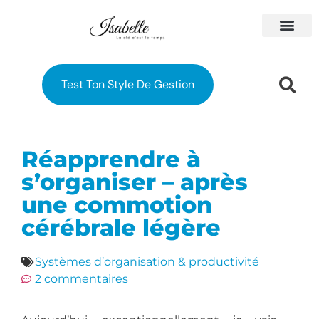
À PROPOS
MES FORM
Test Ton Style De Gestion
Réapprendre à
s’organiser – après
une commotion
cérébrale légère
Systèmes d’organisation & productivité
2 commentaires