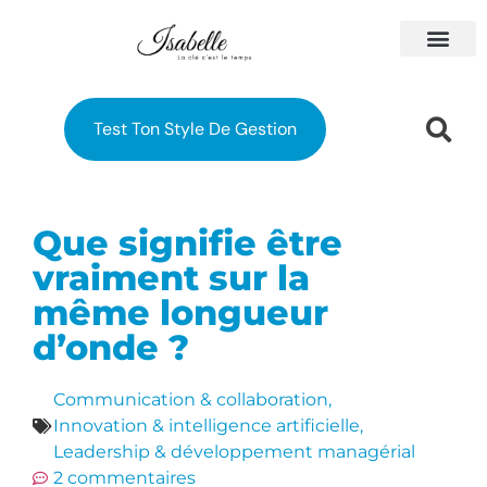
À PROPOS
MES FORM
Test Ton Style De Gestion
Que signifie être
vraiment sur la
même longueur
d’onde ?
Communication & collaboration
,
Innovation & intelligence artificielle
,
Leadership & développement managérial
2 commentaires